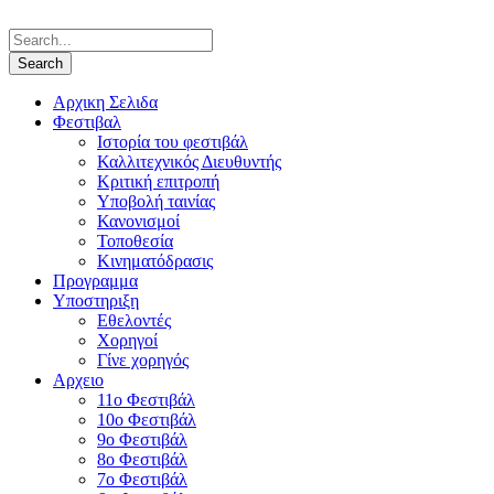
Αρχικη Σελιδα
Φεστιβαλ
Ιστορία του φεστιβάλ
Καλλιτεχνικός Διευθυντής
Κριτική επιτροπή
Υποβολή ταινίας
Κανονισμοί
Τοποθεσία
Κινηματόδρασις
Προγραμμα
Υποστηριξη
Εθελοντές
Χορηγοί
Γίνε χορηγός
Αρχειο
11ο Φεστιβάλ
10ο Φεστιβάλ
9ο Φεστιβάλ
8ο Φεστιβάλ
7ο Φεστιβάλ