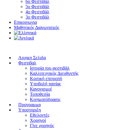
6ο Φεστιβάλ
5ο Φεστιβάλ
4ο Φεστιβάλ
3ο Φεστιβάλ
Επικοινωνια
Μαθητικός Διαγωνισμός
Αρχικη Σελιδα
Φεστιβαλ
Ιστορία του φεστιβάλ
Καλλιτεχνικός Διευθυντής
Κριτική επιτροπή
Υποβολή ταινίας
Κανονισμοί
Τοποθεσία
Κινηματόδρασις
Προγραμμα
Υποστηριξη
Εθελοντές
Χορηγοί
Γίνε χορηγός