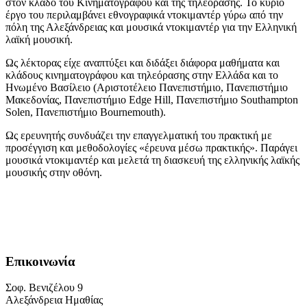
στον κλάδο του Κινηματογράφου και της τηλεόρασης. Το κύριο
έργο του περιλαμβάνει εθνογραφικά ντοκιμαντέρ γύρω από την
πόλη της Αλεξάνδρειας και μουσικά ντοκιμαντέρ για την Ελληνική
λαϊκή μουσική.
Ως λέκτορας είχε αναπτύξει και διδάξει διάφορα μαθήματα και
κλάδους κινηματογράφου και τηλεόρασης στην Ελλάδα και το
Ηνωμένο Βασίλειο (Αριστοτέλειο Πανεπιστήμιο, Πανεπιστήμιο
Μακεδονίας, Πανεπιστήμιο Edge Hill, Πανεπιστήμιο Southampton
Solen, Πανεπιστήμιο Bournemouth).
Ως ερευνητής συνδυάζει την επαγγελματική του πρακτική με
προσέγγιση και μεθοδολογίες «έρευνα μέσω πρακτικής». Παράγει
μουσικά ντοκιμαντέρ και μελετά τη διασκευή της ελληνικής λαϊκής
μουσικής στην οθόνη.
Επικοινωνία
Σοφ. Βενιζέλου 9
Αλεξάνδρεια Ημαθίας