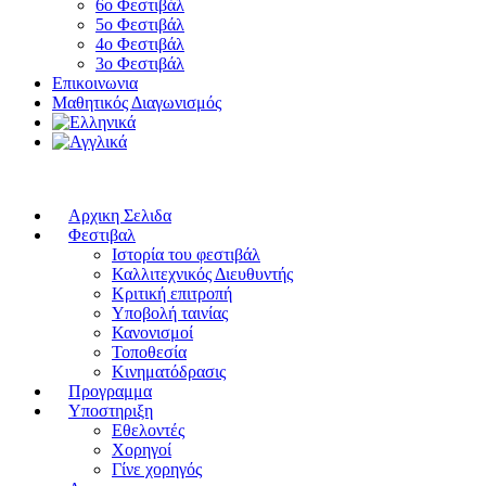
6ο Φεστιβάλ
5ο Φεστιβάλ
4ο Φεστιβάλ
3ο Φεστιβάλ
Επικοινωνια
Μαθητικός Διαγωνισμός
Αρχικη Σελιδα
Φεστιβαλ
Ιστορία του φεστιβάλ
Καλλιτεχνικός Διευθυντής
Κριτική επιτροπή
Υποβολή ταινίας
Κανονισμοί
Τοποθεσία
Κινηματόδρασις
Προγραμμα
Υποστηριξη
Εθελοντές
Χορηγοί
Γίνε χορηγός