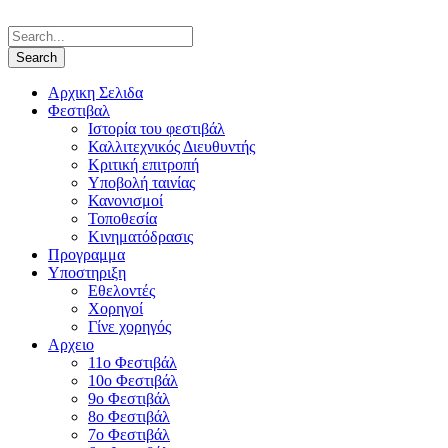
Αρχικη Σελιδα
Φεστιβαλ
Ιστορία του φεστιβάλ
Καλλιτεχνικός Διευθυντής
Κριτική επιτροπή
Υποβολή ταινίας
Κανονισμοί
Τοποθεσία
Κινηματόδρασις
Προγραμμα
Υποστηριξη
Εθελοντές
Χορηγοί
Γίνε χορηγός
Αρχειο
11ο Φεστιβάλ
10ο Φεστιβάλ
9ο Φεστιβάλ
8ο Φεστιβάλ
7ο Φεστιβάλ